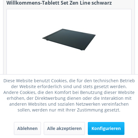
Willkommens-Tablett Set Zen Line schwarz
Welcome-Tray Zen Line Kunsstoff weiß Das Welcome-
Diese Website benutzt Cookies, die für den technischen Betrieb
Tray Zen Line ist eine klassische und zeitlose Serie. Die
der Website erforderlich sind und stets gesetzt werden.
abgeschrägten Kanten sorgen für Modernität und
Andere Cookies, die den Komfort bei Benutzung dieser Website
Charakter. Dieses Tablett-Set besticht durch seine
erhöhen, der Direktwerbung dienen oder die Interaktion mit
schlichte Schönheit. Es besteht...
anderen Websites und sozialen Netzwerken vereinfachen
22,05 € *
sollen, werden nur mit Ihrer Zustimmung gesetzt.
Merken
Ablehnen
Alle akzeptieren
Konfigurieren